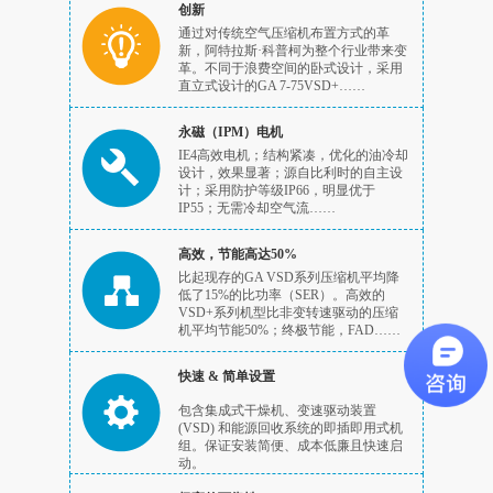
创新
通过对传统空气压缩机布置方式的革
新，阿特拉斯·科普柯为整个行业带来变
革。不同于浪费空间的卧式设计，采用
直立式设计的GA 7-75VSD+……
永磁（IPM）电机
IE4高效电机；结构紧凑，优化的油冷却
设计，效果显著；源自比利时的自主设
计；采用防护等级IP66，明显优于
IP55；无需冷却空气流……
高效，节能高达50%
比起现存的GA VSD系列压缩机平均降
低了15%的比功率（SER）。高效的
VSD+系列机型比非变转速驱动的压缩
机平均节能50%；终极节能，FAD……
快速 & 简单设置
包含集成式干燥机、变速驱动装置
(VSD) 和能源回收系统的即插即用式机
组。保证安装简便、成本低廉且快速启
动。