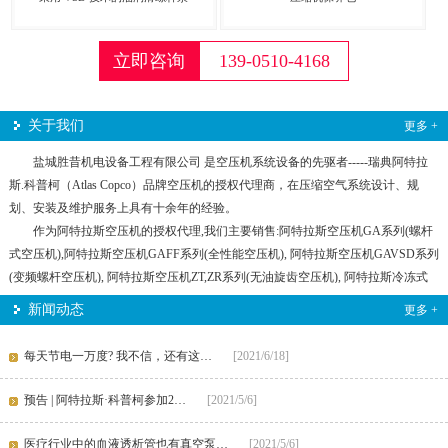
立即咨询
139-0510-4168
关于我们
更多 +
盐城胜昔机电设备工程有限公司 是空压机系统设备的先驱者-----瑞典阿特拉
斯.科普柯（Atlas Copco）品牌空压机的授权代理商，在压缩空气系统设计、规
划、安装及维护服务上具有十余年的经验。
作为阿特拉斯空压机的授权代理,我们主要销售:阿特拉斯空压机GA系列(螺杆
式空压机),阿特拉斯空压机GAFF系列(全性能空压机), 阿特拉斯空压机GAVSD系列
(变频螺杆空压机), 阿特拉斯空压机ZT,ZR系列(无油旋齿空压机), 阿特拉斯冷冻式
干燥机, 阿特拉斯吸附式干燥机, 阿特拉斯精密过滤器, 阿特拉斯常规保养耗材如：
新闻动态
更多 +
空气滤芯、油过滤、阿特拉斯空压机油、阿特拉斯油气分离器，阿特拉斯空压机
原装配件如：电脑控制板，温控阀，各种保养包等等。
每天节电一万度? 我不信，还有这…
[2021/6/18]
盐城胜昔机电设备工程有限公司用规范的管理，具有竞争力的价格，快捷专
业的服务赢得市场，长期提供全面的工业气体解决方案和售后服务。不仅建立完
预告 | 阿特拉斯·科普柯参加2…
[2021/5/6]
整的用户档案，专业的售后服务工程师，提供24小时全天候服务。卓越的品牌,完
善的售后服务体系和充足的备件库存减少您的停产损失和非计划内的维修费用。
医疗行业中的血液透析管也有真空泵…
[2021/5/6]