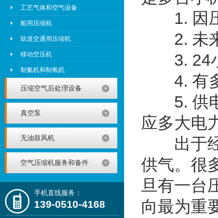
工艺气体和空气设备
1. 因
船用压缩机
2. 未
轨道交通用压缩机
移动空压机
3. 2
制氮机和制氧机
4. 有
压缩空气后处理设备
5. 供
真空泵
应多大电
无油鼓风机
出于经济
供气。很
空气压缩机服务和备件
旦有一台
手机直线服务：
向最为重
139-0510-4168